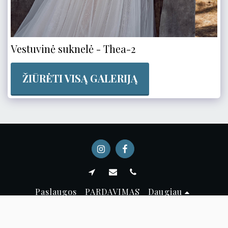
Vestuvinė suknelė - Thea-2
ŽIŪRĖTI VISĄ GALERIJĄ
Paslaugos
PARDAVIMAS
Daugiau
Autorių teisės © 2026 Visos teisės saugomos -
Ameli suknelės