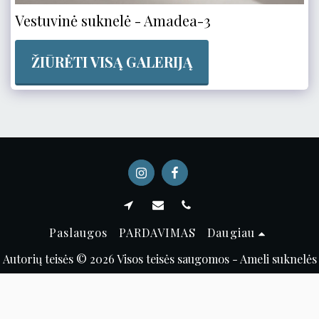
Vestuvinė suknelė - Amadea-3
ŽIŪRĖTI VISĄ GALERIJĄ
Paslaugos
PARDAVIMAS
Daugiau
Autorių teisės © 2026 Visos teisės saugomos -
Ameli suknelės