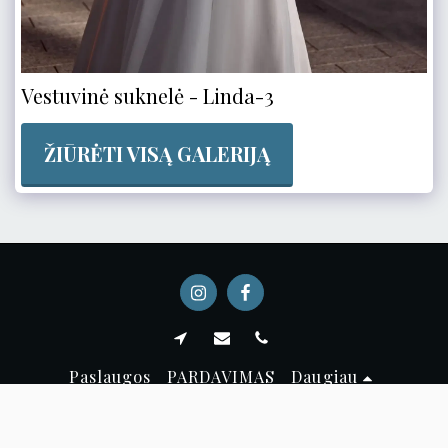
Vestuvinė suknelė - Linda-3
ŽIŪRĖTI VISĄ GALERIJĄ
Paslaugos
PARDAVIMAS
Daugiau
Autorių teisės © 2026 Visos teisės saugomos -
Ameli suknelės