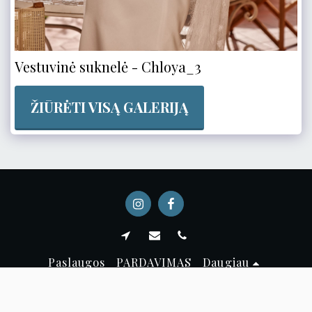
Vestuvinė suknelė - Chloya_3
ŽIŪRĖTI VISĄ GALERIJĄ
Paslaugos
PARDAVIMAS
Daugiau
Autorių teisės © 2026 Visos teisės saugomos -
Ameli suknelės